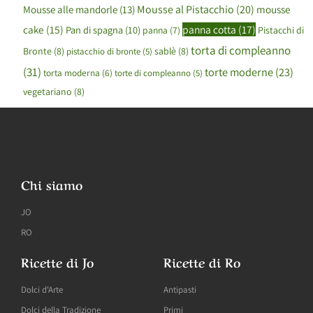
Mousse al Pistacchio
(20)
mousse
Mousse alle mandorle
(13)
cake
(15)
panna cotta
(17)
Pan di spagna
(10)
panna
(7)
Pistacchi di
torta di compleanno
Bronte
(8)
sablè
(8)
pistacchio di bronte
(5)
(31)
torte moderne
(23)
torta moderna
(6)
torte di compleanno
(5)
vegetariano
(8)
Chi siamo
JO
RO
Ricette di Jo
Ricette di Ro
Dolci d'Arte
Antipasti
Dolci della Tradizione
Primi