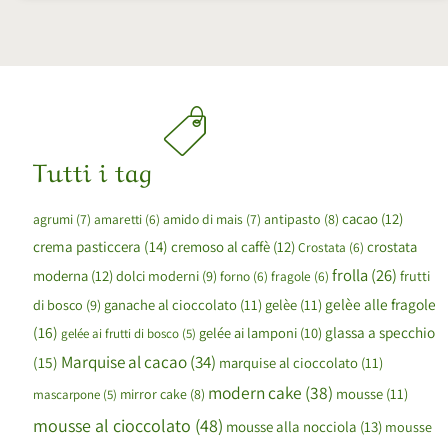
Tutti i tag
cacao
(12)
agrumi
(7)
amaretti
(6)
amido di mais
(7)
antipasto
(8)
crema pasticcera
(14)
cremoso al caffè
(12)
crostata
Crostata
(6)
frolla
(26)
moderna
(12)
dolci moderni
(9)
forno
(6)
fragole
(6)
frutti
gelèe alle fragole
ganache al cioccolato
(11)
gelèe
(11)
di bosco
(9)
(16)
glassa a specchio
gelée ai lamponi
(10)
gelée ai frutti di bosco
(5)
Marquise al cacao
(34)
(15)
marquise al cioccolato
(11)
modern cake
(38)
mousse
(11)
mirror cake
(8)
mascarpone
(5)
mousse al cioccolato
(48)
mousse alla nocciola
(13)
mousse