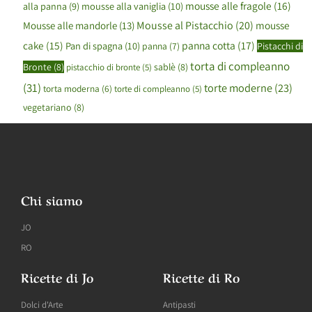
mousse alle fragole
(16)
mousse alla vaniglia
(10)
alla panna
(9)
Mousse al Pistacchio
(20)
mousse
Mousse alle mandorle
(13)
cake
(15)
panna cotta
(17)
Pan di spagna
(10)
panna
(7)
Pistacchi di
torta di compleanno
Bronte
(8)
sablè
(8)
pistacchio di bronte
(5)
(31)
torte moderne
(23)
torta moderna
(6)
torte di compleanno
(5)
vegetariano
(8)
Chi siamo
JO
RO
Ricette di Jo
Ricette di Ro
Dolci d'Arte
Antipasti