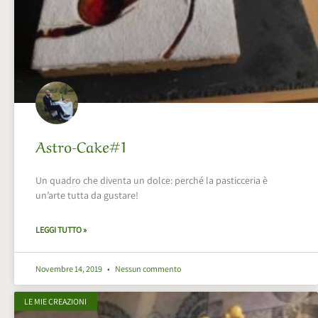
Astro-Cake#1
Un quadro che diventa un dolce: perché la pasticceria è
un’arte tutta da gustare!
LEGGI TUTTO »
Novembre 14, 2019
Nessun commento
LE MIE CREAZIONI