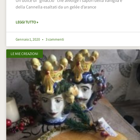
Un dolce di “ghiaccio” che avvolge I sapori della Vaniglia e
della Cannella esaltati da un gelée d’arance
LEGGI TUTTO »
Gennaio 1, 2020
3 commenti
LE MIE CREAZIONI