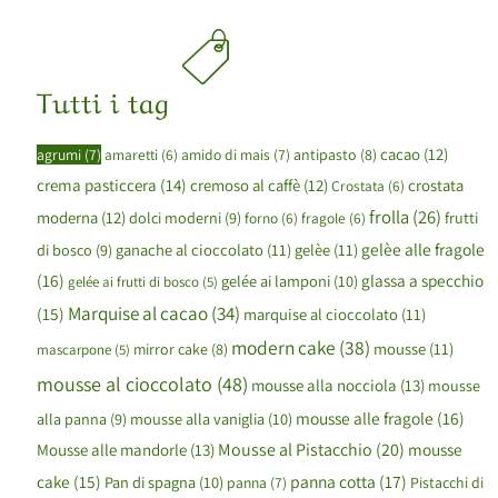
Tutti i tag
cacao
(12)
agrumi
(7)
amaretti
(6)
amido di mais
(7)
antipasto
(8)
crema pasticcera
(14)
cremoso al caffè
(12)
crostata
Crostata
(6)
frolla
(26)
moderna
(12)
dolci moderni
(9)
forno
(6)
fragole
(6)
frutti
gelèe alle fragole
ganache al cioccolato
(11)
gelèe
(11)
di bosco
(9)
(16)
glassa a specchio
gelée ai lamponi
(10)
gelée ai frutti di bosco
(5)
Marquise al cacao
(34)
(15)
marquise al cioccolato
(11)
modern cake
(38)
mousse
(11)
mirror cake
(8)
mascarpone
(5)
mousse al cioccolato
(48)
mousse alla nocciola
(13)
mousse
mousse alle fragole
(16)
mousse alla vaniglia
(10)
alla panna
(9)
Mousse al Pistacchio
(20)
mousse
Mousse alle mandorle
(13)
cake
(15)
panna cotta
(17)
Pan di spagna
(10)
panna
(7)
Pistacchi di