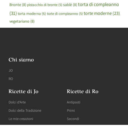
torta di compleanno
Bronte
(8)
sablè
(8)
pistacchio di bronte
(5)
(31)
torte moderne
(23)
torta moderna
(6)
torte di compleanno
(5)
vegetariano
(8)
Chi siamo
JO
RO
Ricette di Jo
Ricette di Ro
Dolci d'Arte
Antipasti
Dolci della Tradizione
Primi
Le mie creazioni
Secondi