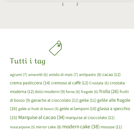
1
2
Tutti i tag
cacao
(12)
agrumi
(7)
amaretti
(6)
amido di mais
(7)
antipasto
(8)
crema pasticcera
(14)
cremoso al caffè
(12)
crostata
Crostata
(6)
frolla
(26)
moderna
(12)
dolci moderni
(9)
forno
(6)
fragole
(6)
frutti
gelèe alle fragole
ganache al cioccolato
(11)
gelèe
(11)
di bosco
(9)
(16)
glassa a specchio
gelée ai lamponi
(10)
gelée ai frutti di bosco
(5)
Marquise al cacao
(34)
(15)
marquise al cioccolato
(11)
modern cake
(38)
mousse
(11)
mirror cake
(8)
mascarpone
(5)