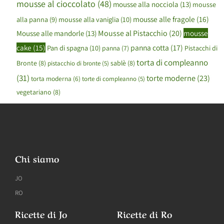
mousse al cioccolato
(48)
mousse alla nocciola
(13)
mousse
mousse alle fragole
(16)
mousse alla vaniglia
(10)
alla panna
(9)
Mousse al Pistacchio
(20)
mousse
Mousse alle mandorle
(13)
cake
(15)
panna cotta
(17)
Pan di spagna
(10)
panna
(7)
Pistacchi di
torta di compleanno
Bronte
(8)
sablè
(8)
pistacchio di bronte
(5)
(31)
torte moderne
(23)
torta moderna
(6)
torte di compleanno
(5)
vegetariano
(8)
Chi siamo
JO
RO
Ricette di Jo
Ricette di Ro