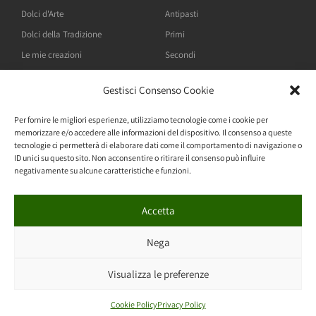
Dolci d'Arte
Antipasti
Dolci della Tradizione
Primi
Le mie creazioni
Secondi
Gestisci Consenso Cookie
Blog
Per fornire le migliori esperienze, utilizziamo tecnologie come i cookie per
memorizzare e/o accedere alle informazioni del dispositivo. Il consenso a queste
"Dolci" pensieri
tecnologie ci permetterà di elaborare dati come il comportamento di navigazione o
ID unici su questo sito. Non acconsentire o ritirare il consenso può influire
Pensieri "Sotto Sale"
negativamente su alcune caratteristiche e funzioni.
Accetta
Made with
by
Simona Cassisa
– copyright Sciauro 2022 –
Nega
privacy policy
–
cookie policy
Visualizza le preferenze
Cookie Policy
Privacy Policy