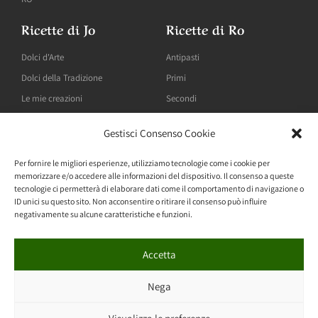
Ricette di Jo
Ricette di Ro
Dolci d'Arte
Antipasti
Dolci della Tradizione
Primi
Le mie creazioni
Secondi
Gestisci Consenso Cookie
Blog
Per fornire le migliori esperienze, utilizziamo tecnologie come i cookie per
memorizzare e/o accedere alle informazioni del dispositivo. Il consenso a queste
"Dolci" pensieri
tecnologie ci permetterà di elaborare dati come il comportamento di navigazione o
ID unici su questo sito. Non acconsentire o ritirare il consenso può influire
Pensieri "Sotto Sale"
negativamente su alcune caratteristiche e funzioni.
Accetta
Made with
by
Simona Cassisa
– copyright Sciauro 2022 –
Nega
privacy policy
–
cookie policy