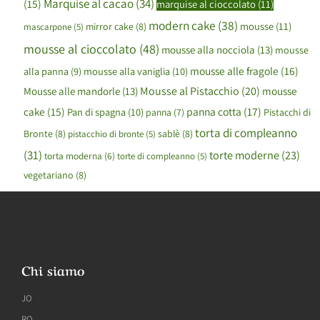
Marquise al cacao
(34)
(15)
marquise al cioccolato
(11)
modern cake
(38)
mousse
(11)
mirror cake
(8)
mascarpone
(5)
mousse al cioccolato
(48)
mousse alla nocciola
(13)
mousse
mousse alle fragole
(16)
mousse alla vaniglia
(10)
alla panna
(9)
Mousse al Pistacchio
(20)
mousse
Mousse alle mandorle
(13)
cake
(15)
panna cotta
(17)
Pan di spagna
(10)
panna
(7)
Pistacchi di
torta di compleanno
Bronte
(8)
sablè
(8)
pistacchio di bronte
(5)
(31)
torte moderne
(23)
torta moderna
(6)
torte di compleanno
(5)
vegetariano
(8)
Chi siamo
JO
RO