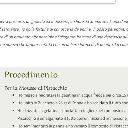
ietra preziosa, un gioiello da indossare, un fiore da ammirare. È una don
armante.. io ho la fortuna di conoscerla da anni e, vi posso garantire, c
zza di un pralinato alle nocciole e l’eleganza francese di una darquoise all
n potevo che rappresentarla con un dolce a forma di diamante dal colore r
Procedimento
Per la Mousse al Pistacchio
Ho messo a reidratare la gelatina in acqua fredda per circa 15 
Ho unito lo Zucchero a 25 gr di Panna e ho scaldato il tutto c
Ho strizzato la gelatina e l’ho fatta sciogliere nel composto c
Pistacchio e amalgamato il tutto con un mixer ad immersione.
Ho semi montato la panna e ho versato il composto di Pistacc