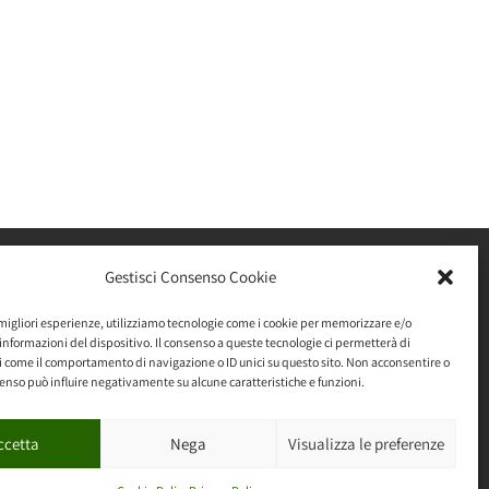
Blog
Gestisci Consenso Cookie
"Dolci" pensieri
 migliori esperienze, utilizziamo tecnologie come i cookie per memorizzare e/o
informazioni del dispositivo. Il consenso a queste tecnologie ci permetterà di
Pensieri "Sotto Sale"
i come il comportamento di navigazione o ID unici su questo sito. Non acconsentire o
nsenso può influire negativamente su alcune caratteristiche e funzioni.
ccetta
Nega
Visualizza le preferenze