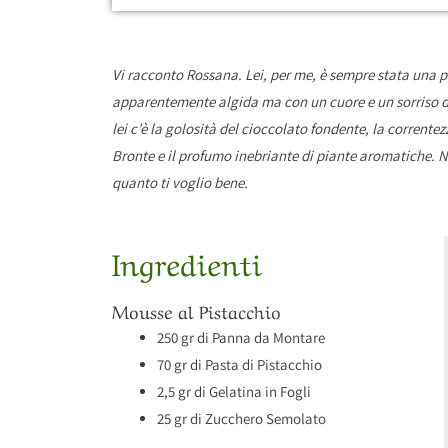
Vi racconto Rossana. Lei, per me, è sempre stata una p
apparentemente algida ma con un cuore e un sorriso dis
lei c’è la golosità del cioccolato fondente, la corrente
Bronte e il profumo inebriante di piante aromatiche. No
quanto ti voglio bene.
Ingredienti
Mousse al Pistacchio
250 gr di Panna da Montare
70 gr di Pasta di Pistacchio
2,5 gr di Gelatina in Fogli
25 gr di Zucchero Semolato