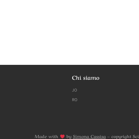
Chi siamo
JO
RO
Made with
by
Simona Cassisa
– copyright Sc