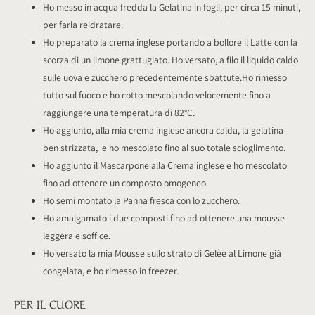
Ho messo in acqua fredda la Gelatina in fogli, per circa 15 minuti,
per farla reidratare.
Ho preparato la crema inglese portando a bollore il Latte con la
scorza di un limone grattugiato. Ho versato, a filo il liquido caldo
sulle uova e zucchero precedentemente sbattute.Ho rimesso
tutto sul fuoco e ho cotto mescolando velocemente fino a
raggiungere una temperatura di 82°C.
Ho aggiunto, alla mia crema inglese ancora calda, la gelatina
ben strizzata, e ho mescolato fino al suo totale scioglimento.
Ho aggiunto il Mascarpone alla Crema inglese e ho mescolato
fino ad ottenere un composto omogeneo.
Ho semi montato la Panna fresca con lo zucchero.
Ho amalgamato i due composti fino ad ottenere una mousse
leggera e soffice.
Ho versato la mia Mousse sullo strato di Gelèe al Limone già
congelata, e ho rimesso in freezer.
PER IL CUORE