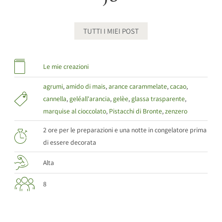
TUTTI I MIEI POST
Le mie creazioni
agrumi
,
amido di mais
,
arance carammelate
,
cacao
,
cannella
,
geléall'arancia
,
gelèe
,
glassa trasparente
,
marquise al cioccolato
,
Pistacchi di Bronte
,
zenzero
2 ore per le preparazioni e una notte in congelatore prima
di essere decorata
Alta
8