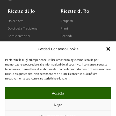
Ricette di Jo
Ricette di Ro
Dolci d'Arte
Antipasti
Dolci della Tradizione
Primi
Le mie creazioni
Secondi
Gestisci Consenso Cookie
Blog
Per fornire le migliori esperienze, utilizziamo tecnologie come i cookie per
memorizzare e/o accedere alle informazioni del dispositivo. Il consenso a queste
"Dolci" pensieri
tecnologie ci permetterà di elaborare dati come il comportamento di navigazione o
ID unici su questo sito. Non acconsentire o ritirare il consenso può influire
Pensieri "Sotto Sale"
negativamente su alcune caratteristiche e funzioni.
Accetta
Made with
by
Simona Cassisa
– copyright Sciauro 2022 –
Nega
privacy policy
–
cookie policy