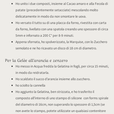
Ho unito i due composti, insieme al Cacao amaro e alla Fecola di
patate (precedentemente setacciate) mescolando molto
delicatamente in modo da non smontare le uova.
Ho versato il tutto su di una placca da forno, rivestita con carta
da forno, livellato con una spatola creando uno spessore di circa
5mm e infornato a 200 C° per 8-9 minuti.
Appena sfornata, ho spolverizzato, la Marquise, con lo Zucchero
semolato e ne ho ricavato un disco di 18 cm di diametro.
Per la Gelèe all’arancia e zenzero
Ho messo in Acqua fredda la Gelatina in fogli, per circa 15 minuti,
in modo da reidratarla.
Ho scaldato il succo d’arancia insieme allo zucchero.
ho sciolto la cannella
Ho aggiunto la Gelatina, ben strizzata, e ho trasferito il
composto all’interno di uno stampo di silicone con forms spirale
del diametro di 16cm, non superando lo spessore di 1,5cm (se
non avete lo stampo, potete utilizzate un qualsiasi contenitore