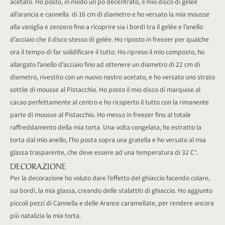
acetato. Ho posto, in modo un pò decentrato, il mio disco di gelée
all’arancia e cannella di 16 cm di diametro e ho versato la mia mousse
alla vaniglia e zenzero fino a ricoprire sia i bordi tra il gelée e l’anello
d’acciaio che il disco stesso di gelée. Ho riposto in freezer per qualche
ora il tempo di far solidificare il tutto. Ho ripreso il mio composto, ho
allargato l’anello d’acciaio fino ad ottenere un diametro di 22 cm di
diametro, rivestito con un nuovo nastro acetato, e ho versato uno strato
sottile di mousse al Pistacchio. Ho posto il mio disco di marquise al
cacao perfettamente al centro e ho ricoperto il tutto con la rimanente
parte di mousse al Pistacchio. Ho messo in freezer fino al totale
raffreddamento della mia torta. Una volta congelata, ho estratto la
torta dal mio anello, l’ho posta sopra una gratella e ho versato al mia
glassa trasparente, che deve essere ad una temperatura di 32 C°.
DECORAZIONE
Per la decorazione ho voluto dare l’effetto del ghiaccio facendo colare,
sui bordi, la mia glassa, creando delle stalattiti di ghiaccio. Ho aggiunto
piccoli pezzi di Cannella e delle Arance caramellate, per rendere ancora
più natalizia la mia torta.