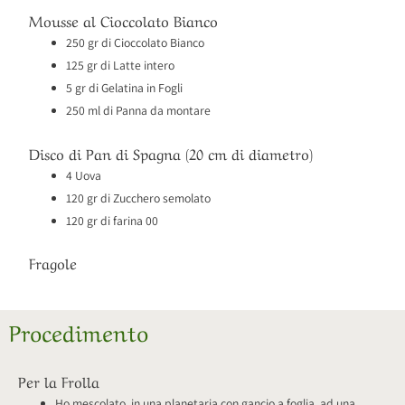
Mousse al Cioccolato Bianco
250 gr di Cioccolato Bianco
125 gr di Latte intero
5 gr di Gelatina in Fogli
250 ml di Panna da montare
Disco di Pan di Spagna (20 cm di diametro)
4 Uova
120 gr di Zucchero semolato
120 gr di farina 00
Fragole
Procedimento
Per la Frolla
Ho mescolato, in una planetaria con gancio a foglia, ad una