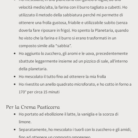
velocità medio/alta, la farina con il burro tagliato a cubetti. Ho
utilizzato il metodo della sabbiatura perché mi permette di
ottenere una frolla gustosa, friabile e utilizzabile subito (senza
doverla fare riposare in frigo). Ho spento la Planetaria, quando
ho visto che la farina e il burro si erano trasformati in un
composto simile alla “sabbia”.
Ho aggiunto lo zucchero, gli aromi e le uova, precedentemente
sbattute leggermente insieme ad un pizzico di sale, all’interno
della planetaria.
Ho mescolato il tutto fino ad ottenere la mia frolla
Ho rivestito un anello quadrato microforato, e ho cotto in forno a
170° per circa 15 minuti
Per la Crema Pasticcera
Ho portato ad ebollizione il latte, la vaniglia e la scorza di
limone.
Separatamente, ho mescolato i tuorli con lo zucchero e gli amidi,
fino ad ottenere un composto omogeneo.