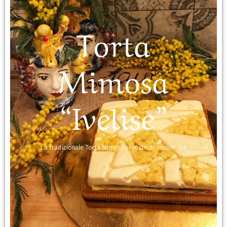
Torta
Mimosa
“Ivelise”
La tradizionale Torta Mimosa si veste di modernità