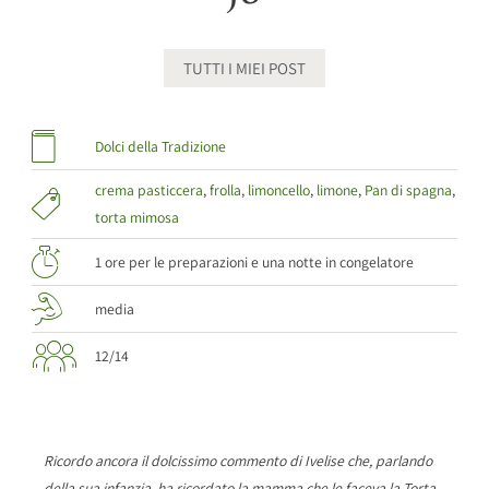
TUTTI I MIEI POST
Dolci della Tradizione
crema pasticcera
,
frolla
,
limoncello
,
limone
,
Pan di spagna
,
torta mimosa
1 ore per le preparazioni e una notte in congelatore
media
12/14
Ricordo ancora il dolcissimo commento di Ivelise che, parlando
della sua infanzia, ha ricordato la mamma che le faceva la Torta