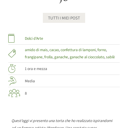
TUTTI I MIEI POST
Dolci d'Arte
amido di mais
,
cacao
,
confettura di lamponi
,
forno
,
frangipane
,
frolla
,
ganache
,
ganache al cioccolato
,
sablè
1 ora e mezza
Media
8
Quest’oggi vi presento una torta che ho realizzato ispirandomi
ad un famoso artista: Mondrean. Una crostata super