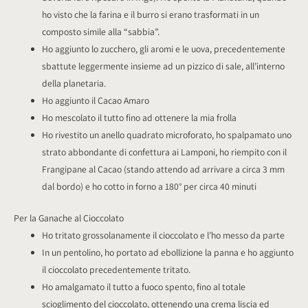
ho visto che la farina e il burro si erano trasformati in un
composto simile alla “sabbia”.
Ho aggiunto lo zucchero, gli aromi e le uova, precedentemente
sbattute leggermente insieme ad un pizzico di sale, all’interno
della planetaria.
Ho aggiunto il Cacao Amaro
Ho mescolato il tutto fino ad ottenere la mia frolla
Ho rivestito un anello quadrato microforato, ho spalpamato uno
strato abbondante di confettura ai Lamponi, ho riempito con il
Frangipane al Cacao (stando attendo ad arrivare a circa 3 mm
dal bordo) e ho cotto in forno a 180° per circa 40 minuti
Per la Ganache al Cioccolato
Ho tritato grossolanamente il cioccolato e l’ho messo da parte
In un pentolino, ho portato ad ebollizione la panna e ho aggiunto
il cioccolato precedentemente tritato.
Ho amalgamato il tutto a fuoco spento, fino al totale
scioglimento del cioccolato, ottenendo una crema liscia ed